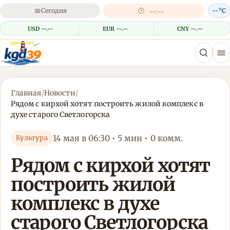
📅
Сегодня
🕒
--°C
--:--
USD --.--
EUR --.--
CNY --.--
Главная
/
Новости
/
Рядом с кирхой хотят построить жилой комплекс в
духе старого Светлогорска
14 мая в 06:30 • 5 мин • 0 комм.
Культура
Рядом с кирхой хотят
построить жилой
комплекс в духе
старого Светлогорска