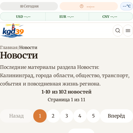
📅
Сегодня
🕒
--°C
--:--
USD --.--
EUR --.--
CNY --.--
Главная
/
Новости
Новости
Последние материалы раздела Новости:
Калининград, города области, общество, транспорт,
события и повседневная жизнь региона.
1-10 из 102 новостей
Страница 1 из 11
Назад
1
2
3
4
5
Вперёд