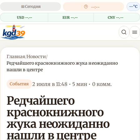
📅
Сегодня
🕒
--°C
--:--
USD --.--
EUR --.--
CNY --.--
Главная
/
Новости
/
Редчайшего краснокнижного жука неожиданно
нашли в центре
2 июля в 11:48 • 5 мин • 0 комм.
События
Редчайшего
краснокнижного
жука неожиданно
нашли в центре