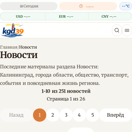
📅
Сегодня
🕒
--°C
--:--
USD --.--
EUR --.--
CNY --.--
Главная
/
Новости
Новости
Последние материалы раздела Новости:
Калининград, города области, общество, транспорт,
события и повседневная жизнь региона.
1-10 из 251 новостей
Страница 1 из 26
Назад
1
2
3
4
5
Вперёд