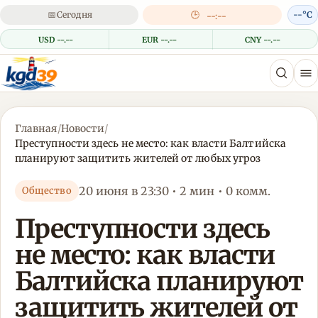
📅
Сегодня
🕒
--°C
--:--
USD --.--
EUR --.--
CNY --.--
Главная
/
Новости
/
Преступности здесь не место: как власти Балтийска
планируют защитить жителей от любых угроз
20 июня в 23:30 • 2 мин • 0 комм.
Общество
Преступности здесь
не место: как власти
Балтийска планируют
защитить жителей от