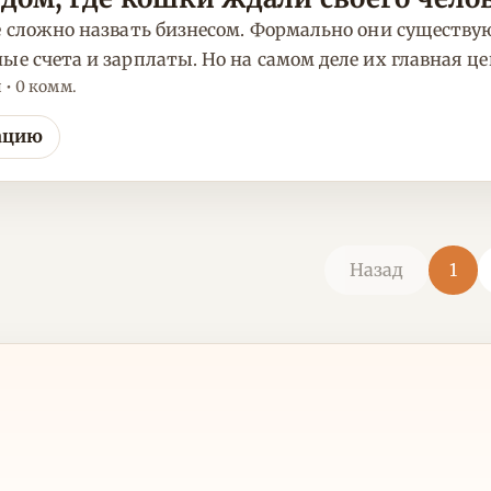
е сложно назвать бизнесом. Формально они существу
ые счета и зарплаты. Но на самом деле их главная ц
н • 0 комм.
ацию
Назад
1