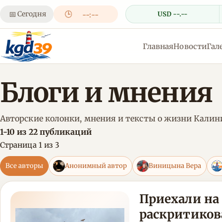
📅
Сегодня
🕒
USD --.--
--:--
Главная
Новости
Гал
Блоги и мнения
Авторские колонки, мнения и тексты о жизни Калин
1-10 из 22 публикаций
Страница 1 из 3
Все авторы
Анонимный автор
Виницына Вера
Приехали на 
раскритиков