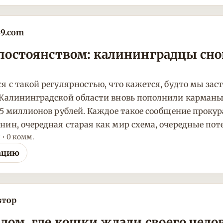
39.com
постоянством: калининградцы сно
я с такой регулярностью, что кажется, будто мы зас
 Калининградской области вновь пополнили карманы
,5 миллионов рублей. Каждое такое сообщение проку
нин, очередная старая как мир схема, очередные по
 • 0 комм.
ацию
втор
дом, где кошки ждали своего челов