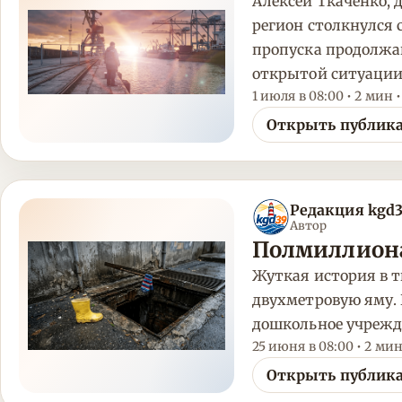
Алексей Ткаченко, 
регион столкнулся 
пропуска продолжаю
открытой ситуации
1 июля в 08:00 • 2 мин 
Открыть публик
Редакция kgd
Автор
Полмиллиона 
Жуткая история в т
двухметровую яму. 
дошкольное учрежде
25 июня в 08:00 • 2 мин
Открыть публик