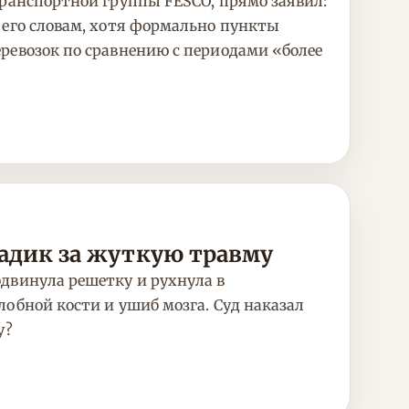
транспортной группы FESCO, прямо заявил:
 его словам, хотя формально пункты
ревозок по сравнению с периодами «более
садик за жуткую травму
двинула решетку и рухнула в
обной кости и ушиб мозга. Суд наказал
у?