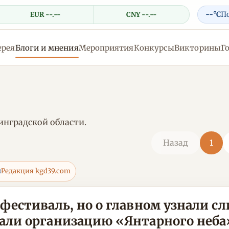
--°C
П
EUR --.--
CNY --.--
ерея
Блоги и мнения
Мероприятия
Конкурсы
Викторины
Г
инградской области.
Назад
1
Редакция kgd39.com
фестиваль, но о главном узнали с
али организацию «Янтарного неба