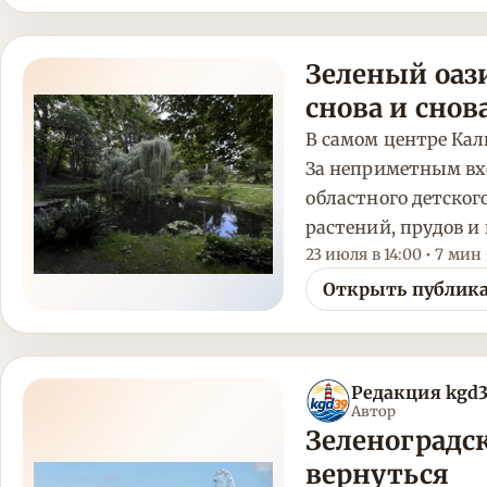
Зеленый оази
снова и снов
В самом центре Кали
За неприметным вх
областного детског
растений, прудов и
23 июля в 14:00 • 7 мин
Открыть публик
Редакция kgd
Автор
Зеленоградск
вернуться