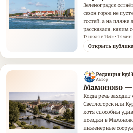
Зеленоградск остаё
сезон город не пу
гостей, а на пляже
рассказала, каким 
17 июля в 13:45 • 13 мин
Открыть публик
Редакция kgd
Автор
Мамоново — 
Когда речь заходит
Светлогорск или Ку
хотя способны уди
поездки в Мамонов
инженерные сооруж