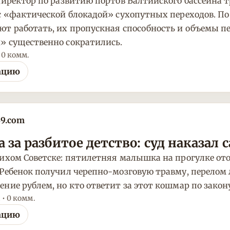
директор по развитию портов Балтийского бассейна 
с «фактической блокадой» сухопутных переходов. По
т работать, их пропускная способность и объемы пе
» существенно сократились.
• 0 комм.
ацию
39.com
за разбитое детство: суд наказал 
ихом Советске: пятилетняя малышка на прогулке ото
Ребенок получил черепно-мозговую травму, перелом л
ние рублем, но кто ответит за этот кошмар по закон
 • 0 комм.
ацию