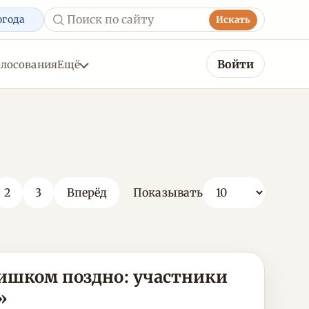
огода
Искать
Войти
олосования
Ещё
2
3
Вперёд
Показывать
лишком поздно: участники
»