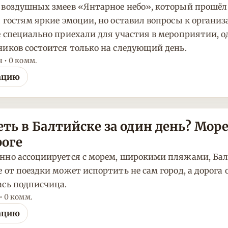
воздушных змеев «Янтарное небо», который прошёл 
 гостям яркие эмоции, но оставил вопросы к органи
 специально приехали для участия в мероприятии, од
иков состоится только на следующий день.
н • 0 комм.
ацию
ть в Балтийске за один день? Море
роге
нно ассоциируется с морем, широкими пляжами, Ба
 от поездки может испортить не сам город, а дорога
ась подписчица.
 • 0 комм.
ацию