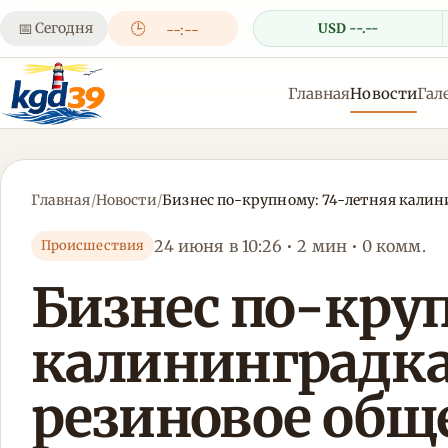
📅
Сегодня
🕒
USD --.--
--:--
Главная
Новости
Гал
Главная
/
Новости
/
Бизнес по-крупному: 74-летняя калин
24 июня в 10:26 • 2 мин • 0 комм.
Происшествия
Бизнес по-круп
калининградка
резиновое общ