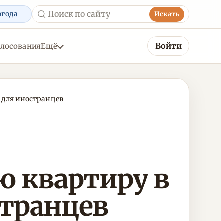
огода
Искать
Войти
олосования
Ещё
 для иностранцев
ю квартиру в
странцев