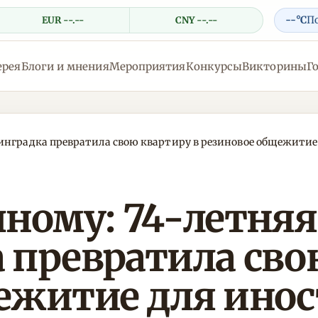
--°C
П
EUR --.--
CNY --.--
ерея
Блоги и мнения
Мероприятия
Конкурсы
Викторины
Г
инградка превратила свою квартиру в резиновое общежитие
ному: 74-летняя
 превратила сво
ежитие для ино