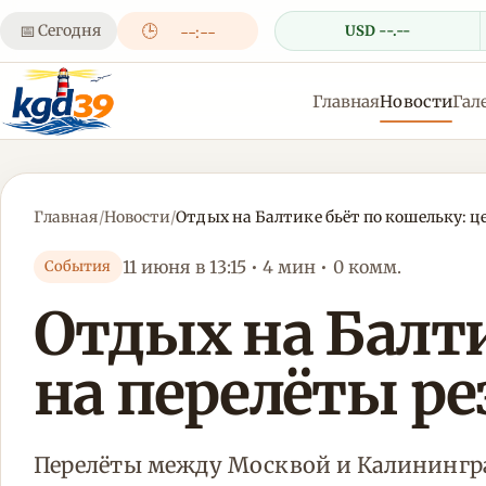
📅
Сегодня
🕒
USD --.--
--:--
Главная
Новости
Гал
Главная
/
Новости
/
Отдых на Балтике бьёт по кошельку: ц
11 июня в 13:15 • 4 мин • 0 комм.
События
Отдых на Балти
на перелёты р
Перелёты между Москвой и Калинингр