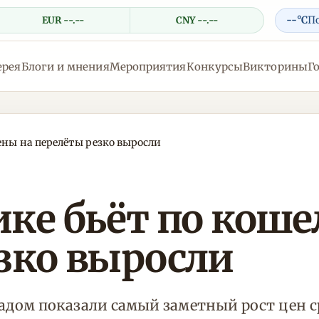
--°C
П
EUR --.--
CNY --.--
ерея
Блоги и мнения
Мероприятия
Конкурсы
Викторины
Г
ены на перелёты резко выросли
ке бьёт по коше
езко выросли
адом показали самый заметный рост цен 