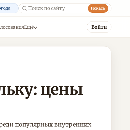
огода
Искать
Войти
олосования
Ещё
льку: цены
среди популярных внутренних