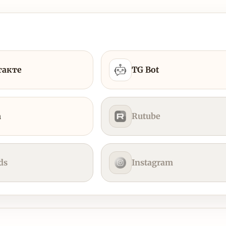
такте
TG Bot
а
Rutube
ds
Instagram