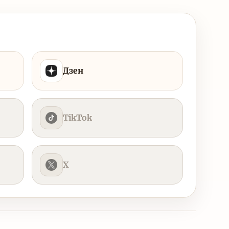
Дзен
TikTok
X