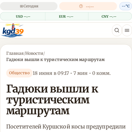
📅
Сегодня
🕒
--°C
--:--
USD --.--
EUR --.--
CNY --.--
Главная
/
Новости
/
Гадюки вышли к туристическим маршрутам
18 июня в 09:17 • 7 мин • 0 комм.
Общество
Гадюки вышли к
туристическим
маршрутам
Посетителей Куршской косы предупредили