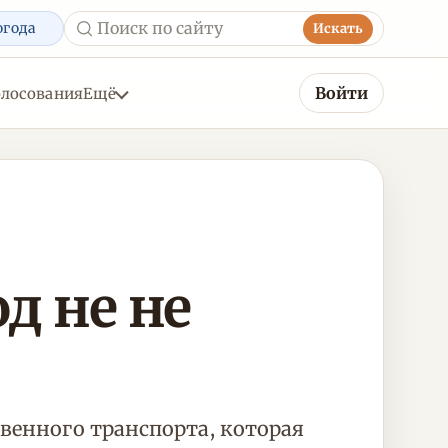
огода
Искать
Войти
олосования
Ещё
д не не
венного транспорта, которая