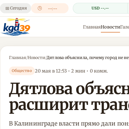
📅
Сегодня
🕒
USD --.--
--:--
Главная
Новости
Гал
Главная
/
Новости
/
Дятлова объяснила, почему город не 
20 мая в 12:53 • 2 мин • 0 комм.
Общество
Дятлова объясн
расширит тран
В Калининграде власти прямо дали пон