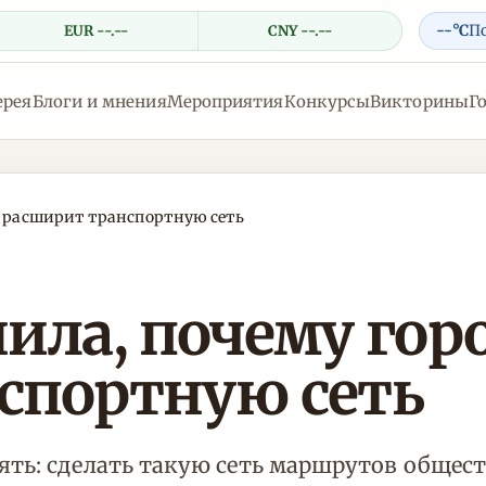
--°C
П
EUR --.--
CNY --.--
ерея
Блоги и мнения
Мероприятия
Конкурсы
Викторины
Г
не расширит транспортную сеть
ила, почему горо
спортную сеть
ять: сделать такую сеть маршрутов общест