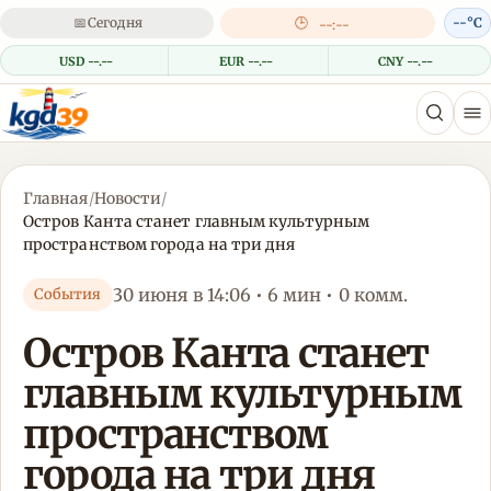
📅
Сегодня
🕒
--°C
--:--
USD --.--
EUR --.--
CNY --.--
Главная
/
Новости
/
Остров Канта станет главным культурным
пространством города на три дня
30 июня в 14:06 • 6 мин • 0 комм.
События
Остров Канта станет
главным культурным
пространством
города на три дня