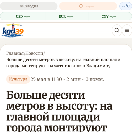
📅
Сегодня
🕒
--°C
--:--
USD --.--
EUR --.--
CNY --.--
Главная
/
Новости
/
Больше десяти метров в высоту: на главной площади
города монтируют памятник князю Владимиру
25 мая в 11:30 • 2 мин • 0 комм.
Культура
Больше десяти
метров в высоту: на
главной площади
города монтируют