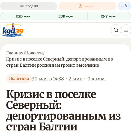
📅
Сегодня
🕒
--°C
--:--
USD --.--
EUR --.--
CNY --.--
Главная
/
Новости
/
Кризис в поселке Северный: депортированным из
стран Балтии россиянам грозит выселение
30 мая в 14:38 • 2 мин • 0 комм.
Политика
Кризис в поселке
Северный:
депортированным из
стран Балтии