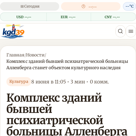
📅
Сегодня
🕒
--°C
--:--
USD --.--
EUR --.--
CNY --.--
Главная
/
Новости
/
Комплекс зданий бывшей психиатрической больницы
Алленберга станет объектом культурного наследия
8 июня в 11:05 • 3 мин • 0 комм.
Культура
Комплекс зданий
бывшей
психиатрической
больницы Алленберга