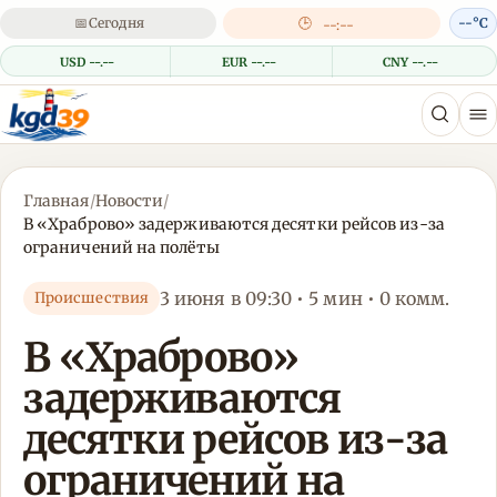
📅
Сегодня
🕒
--°C
--:--
USD --.--
EUR --.--
CNY --.--
Главная
/
Новости
/
В «Храброво» задерживаются десятки рейсов из-за
ограничений на полёты
3 июня в 09:30 • 5 мин • 0 комм.
Происшествия
В «Храброво»
задерживаются
десятки рейсов из-за
ограничений на