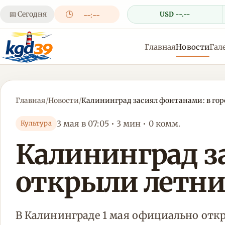
📅
Сегодня
🕒
USD --.--
--:--
Главная
Новости
Гал
Главная
/
Новости
/
Калининград засиял фонтанами: в гор
3 мая в 07:05 • 3 мин • 0 комм.
Культура
Калининград за
открыли летни
В Калининграде 1 мая официально откр