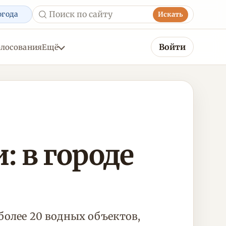
огода
Искать
Войти
олосования
Ещё
 в городе
более 20 водных объектов,