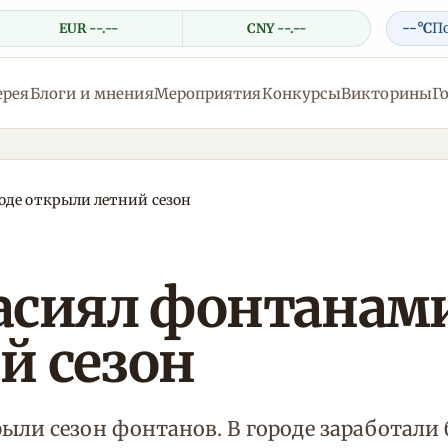
--°C
П
EUR --.--
CNY --.--
ерея
Блоги и мнения
Мероприятия
Конкурсы
Викторины
Г
оде открыли летний сезон
сиял фонтанами:
й сезон
ыли сезон фонтанов. В городе заработали 