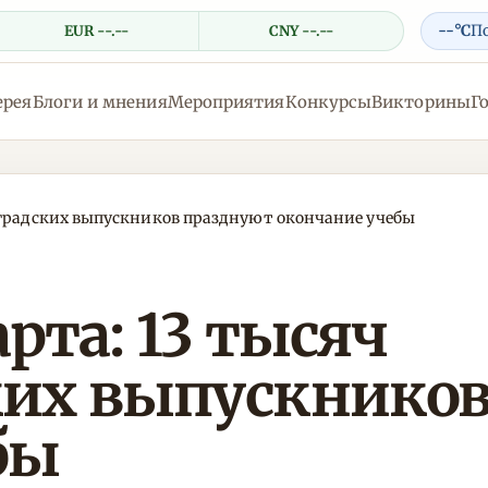
--°C
П
EUR --.--
CNY --.--
ерея
Блоги и мнения
Мероприятия
Конкурсы
Викторины
Г
нградских выпускников празднуют окончание учебы
рта: 13 тысяч
их выпускников
бы