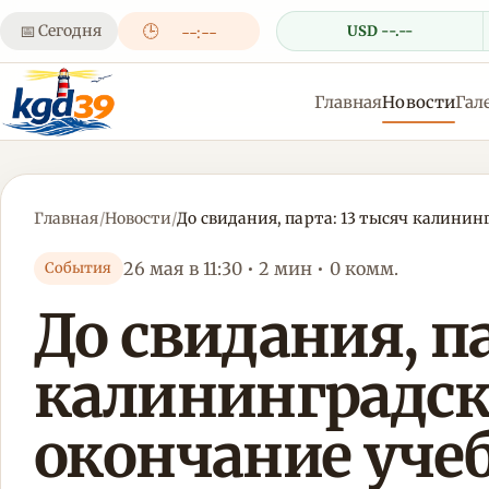
📅
Сегодня
🕒
USD --.--
--:--
Главная
Новости
Гал
Главная
/
Новости
/
До свидания, парта: 13 тысяч калини
26 мая в 11:30 • 2 мин • 0 комм.
События
До свидания, па
калининградск
окончание уче