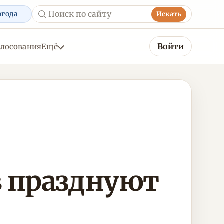
огода
Искать
Войти
олосования
Ещё
 празднуют