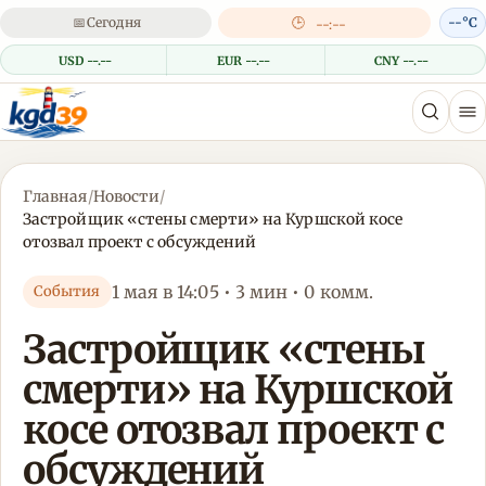
📅
Сегодня
🕒
--°C
--:--
USD --.--
EUR --.--
CNY --.--
Главная
/
Новости
/
Застройщик «стены смерти» на Куршской косе
отозвал проект с обсуждений
1 мая в 14:05 • 3 мин • 0 комм.
События
Застройщик «стены
смерти» на Куршской
косе отозвал проект с
обсуждений