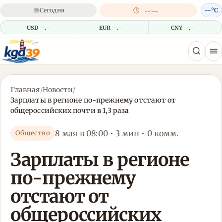
📅
Сегодня
🕒
--°C
--:--
USD --.--
EUR --.--
CNY --.--
Главная
/
Новости
/
Зарплаты в регионе по-прежнему отстают от
общероссийских почти в 1,3 раза
8 мая в 08:00 • 3 мин • 0 комм.
Общество
Зарплаты в регионе
по-прежнему
отстают от
общероссийских