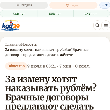
📅
Сегодня
🕒
--°C
--:--
USD --.--
EUR --.--
CNY --.--
Главная
/
Новости
/
За измену хотят наказывать рублём? Брачные
договоры предлагают сделать жёстче
9 июля в 08:21 • 7 мин • 0 комм.
Общество
За измену хотят
наказывать рублём?
Брачные договоры
предлагают сделать