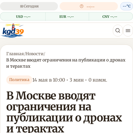
📅
Сегодня
🕒
--°C
--:--
USD --.--
EUR --.--
CNY --.--
Главная
/
Новости
/
В Москве вводят ограничения на публикации о дронах
и терактах
14 мая в 10:00 • 3 мин • 0 комм.
Политика
В Москве вводят
ограничения на
публикации о дронах
и терактах