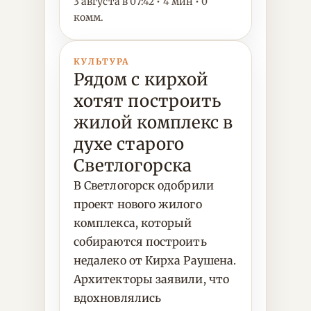
3 августа в 07:42 • 4 мин • 0
комм.
КУЛЬТУРА
Рядом с кирхой
хотят построить
жилой комплекс в
духе старого
Светлогорска
В Светлогорск одобрили
проект нового жилого
комплекса, который
собираются построить
недалеко от Кирха Раушена.
Архитекторы заявили, что
вдохновлялись