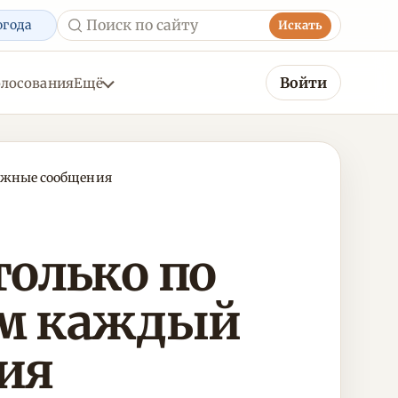
огода
Искать
Войти
олосования
Ещё
вожные сообщения
только по
лям каждый
ия