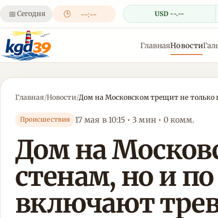
📅
Сегодня
🕒
USD --.--
--:--
Главная
Новости
Гал
Главная
/
Новости
/
Дом на Московском трещит не только
17 мая в 10:15 • 3 мин • 0 комм.
Происшествия
Дом на Москов
стенам, но и 
включают тре