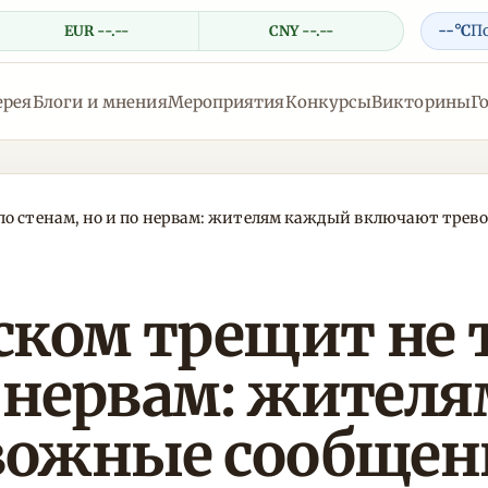
--°C
П
EUR --.--
CNY --.--
ерея
Блоги и мнения
Мероприятия
Конкурсы
Викторины
Г
 по стенам, но и по нервам: жителям каждый включают тре
ском трещит не 
по нервам: жите
вожные сообщен