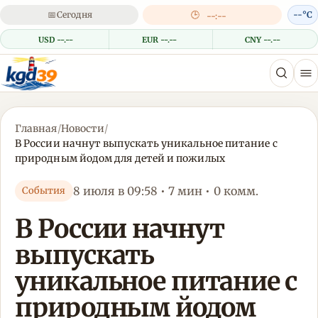
📅
Сегодня
🕒
--°C
--:--
USD --.--
EUR --.--
CNY --.--
Главная
/
Новости
/
В России начнут выпускать уникальное питание с
природным йодом для детей и пожилых
8 июля в 09:58 • 7 мин • 0 комм.
События
В России начнут
выпускать
уникальное питание с
природным йодом