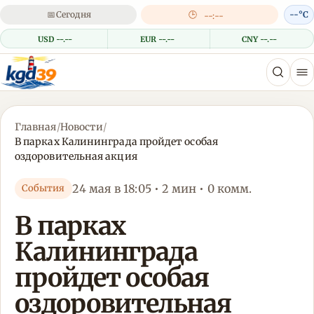
📅
Сегодня
🕒
--°C
--:--
USD --.--
EUR --.--
CNY --.--
Главная
/
Новости
/
В парках Калининграда пройдет особая
оздоровительная акция
24 мая в 18:05 • 2 мин • 0 комм.
События
В парках
Калининграда
пройдет особая
оздоровительная