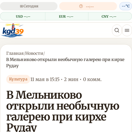
📅
Сегодня
🕒
--°C
--:--
USD --.--
EUR --.--
CNY --.--
Главная
/
Новости
/
В Мельниково открыли необычную галерею при кирхе
Рудау
11 мая в 15:15 • 2 мин • 0 комм.
Культура
В Мельниково
открыли необычную
галерею при кирхе
Рудау