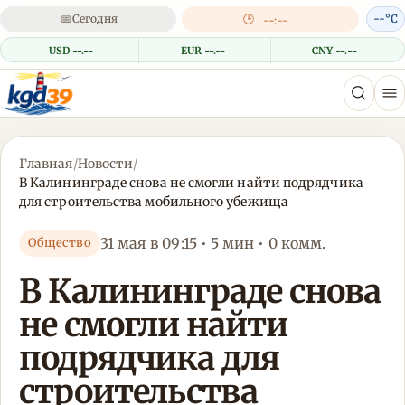
📅
Сегодня
🕒
--°C
--:--
USD --.--
EUR --.--
CNY --.--
Главная
/
Новости
/
В Калининграде снова не смогли найти подрядчика
для строительства мобильного убежища
31 мая в 09:15 • 5 мин • 0 комм.
Общество
В Калининграде снова
не смогли найти
подрядчика для
строительства