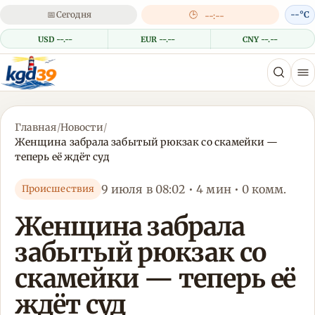
📅
Сегодня
🕒
--°C
--:--
USD --.--
EUR --.--
CNY --.--
Главная
/
Новости
/
Женщина забрала забытый рюкзак со скамейки —
теперь её ждёт суд
9 июля в 08:02 • 4 мин • 0 комм.
Происшествия
Женщина забрала
забытый рюкзак со
скамейки — теперь её
ждёт суд