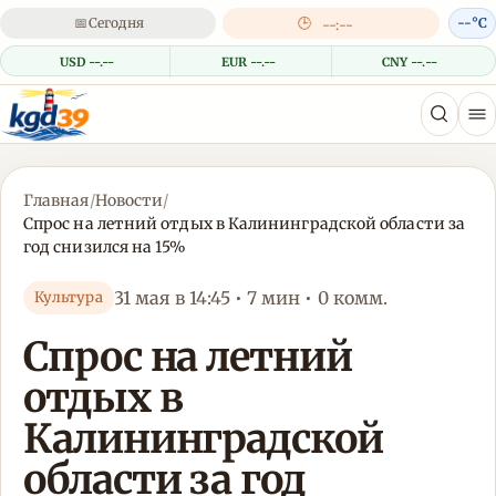
📅
Сегодня
🕒
--°C
--:--
USD --.--
EUR --.--
CNY --.--
Главная
/
Новости
/
Спрос на летний отдых в Калининградской области за
год снизился на 15%
31 мая в 14:45 • 7 мин • 0 комм.
Культура
Спрос на летний
отдых в
Калининградской
области за год