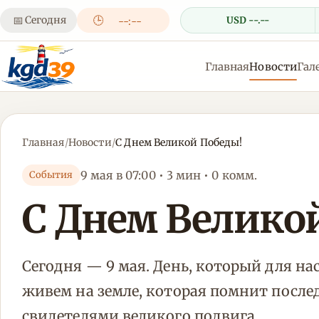
📅
Сегодня
🕒
USD --.--
--:--
Главная
Новости
Гал
Главная
/
Новости
/
С Днем Великой Победы!
9 мая в 07:00 • 3 мин • 0 комм.
События
С Днем Велико
Сегодня — 9 мая. День, который для на
живем на земле, которая помнит посл
свидетелями великого подвига.