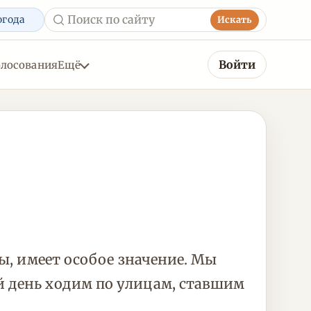
огода
Искать
Войти
олосования
Ещё
ны, имеет особое значение. Мы
й день ходим по улицам, ставшим