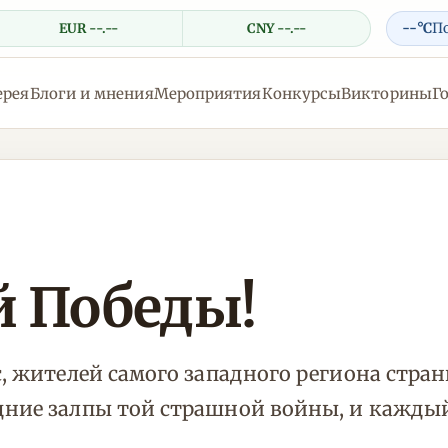
--°C
П
EUR --.--
CNY --.--
ерея
Блоги и мнения
Мероприятия
Конкурсы
Викторины
Г
й Победы!
с, жителей самого западного региона стра
едние залпы той страшной войны, и кажды