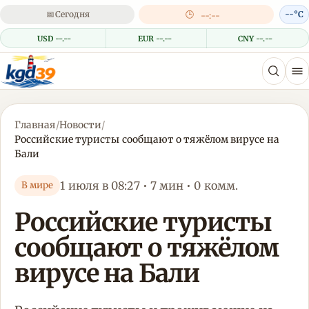
📅
Сегодня
🕒
--°C
--:--
USD --.--
EUR --.--
CNY --.--
Главная
/
Новости
/
Российские туристы сообщают о тяжёлом вирусе на
Бали
1 июля в 08:27 • 7 мин • 0 комм.
В мире
Российские туристы
сообщают о тяжёлом
вирусе на Бали