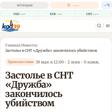
📅
Сегодня
🕒
--°C
--:--
USD --.--
EUR --.--
CNY --.--
Главная
/
Новости
/
Застолье в СНТ «Дружба» закончилось убийством
19 мая в 12:00 • 2 мин • 0 комм.
Происшествия
Застолье в СНТ
«Дружба»
закончилось
убийством