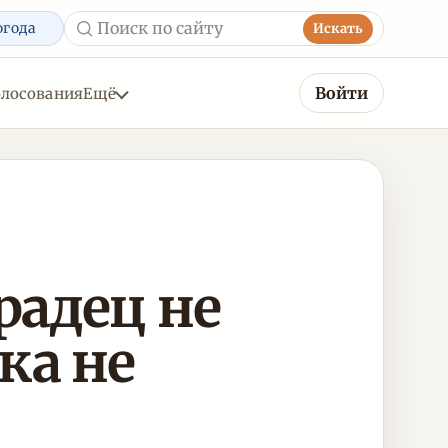
огода
Искать
Войти
олосования
Ещё
радец не
ка не