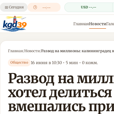
📅
Сегодня
🕒
USD --.--
--:--
Главная
Новости
Гал
Главная
/
Новости
/
Развод на миллионы: калининградец н
16 июня в 10:30 • 5 мин • 0 комм.
Общество
Развод на мил
хотел делиться
вмешались пр