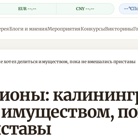
--°C
П
EUR --.--
CNY --.--
ерея
Блоги и мнения
Мероприятия
Конкурсы
Викторины
Г
е хотел делиться имуществом, пока не вмешались приставы
лионы: калининг
 имуществом, по
иставы