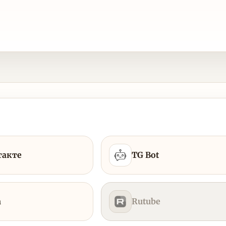
такте
TG Bot
а
Rutube