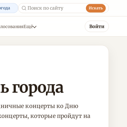
огода
Искать
Войти
олосования
Ещё
ь города
здничные концерты ко Дню
-концерты, которые пройдут на