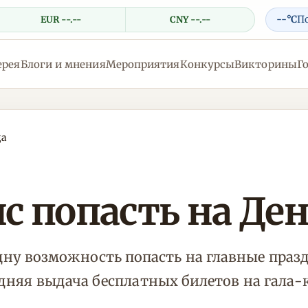
--°C
П
EUR --.--
CNY --.--
ерея
Блоги и мнения
Мероприятия
Конкурсы
Викторины
Г
да
 попасть на Ден
ну возможность попасть на главные пра
ледняя выдача бесплатных билетов на гала