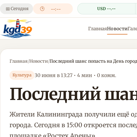
📅
Сегодня
🕒
USD --.--
--:--
Главная
Новости
Гал
Главная
/
Новости
/
Последний шанс попасть на День горо
30 июня в 13:27 • 4 мин • 0 комм.
Культура
Последний шанс
Жители Калининграда получили ещё од
города. Сегодня в 15:00 откроется пос
площадке «Ростех Арены».