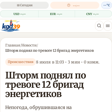
📅
Сегодня
🕒
--°C
--:--
USD --.--
EUR --.--
CNY --.--
Главная
/
Новости
/
Шторм поднял по тревоге 12 бригад энергетиков
8 июля в 11:03 • 3 мин • 0 комм.
Происшествия
Шторм поднял по
тревоге 12 бригад
энергетиков
Непогода, обрушившаяся на