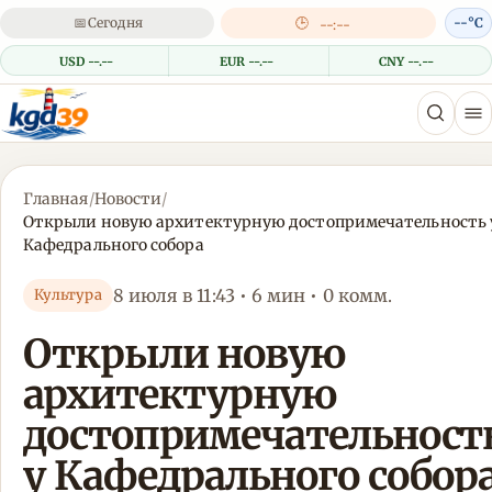
📅
Сегодня
🕒
--°C
--:--
USD --.--
EUR --.--
CNY --.--
Главная
/
Новости
/
Открыли новую архитектурную достопримечательность 
Кафедрального собора
8 июля в 11:43 • 6 мин • 0 комм.
Культура
Открыли новую
архитектурную
достопримечательност
у Кафедрального собор