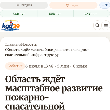
📅
Сегодня
🕒
--°C
--:--
USD --.--
EUR --.--
CNY --.--
Главная
/
Новости
/
Область ждёт масштабное развитие пожарно-
спасательной инфраструктуры
6 июля в 13:48 • 5 мин • 0 комм.
События
Область ждёт
масштабное развитие
пожарно-
спасательной