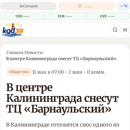
📅
Сегодня
🕒
--°C
--:--
USD --.--
EUR --.--
CNY --.--
Главная
/
Новости
/
В центре Калининграда снесут ТЦ «Барнаульский»
11 мая в 07:00 • 2 мин • 0 комм.
Общество
В центре
Калининграда снесут
ТЦ «Барнаульский»
В Калининграде готовится снос одного из