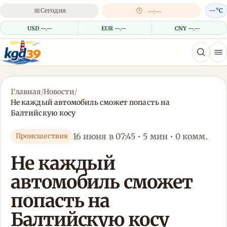
📅
Сегодня
🕒
--°C
--:--
USD --.--
EUR --.--
CNY --.--
Главная
/
Новости
/
Не каждый автомобиль сможет попасть на
Балтийскую косу
16 июня в 07:45 • 5 мин • 0 комм.
Происшествия
Не каждый
автомобиль сможет
попасть на
Балтийскую косу