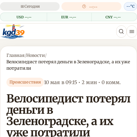
📅
Сегодня
🕒
--°C
--:--
USD --.--
EUR --.--
CNY --.--
Главная
/
Новости
/
Велосипедист потерял деньги в Зеленоградске, а их уже
потратили
10 мая в 09:15 • 2 мин • 0 комм.
Происшествия
Велосипедист потерял
деньги в
Зеленоградске, а их
уже потратили