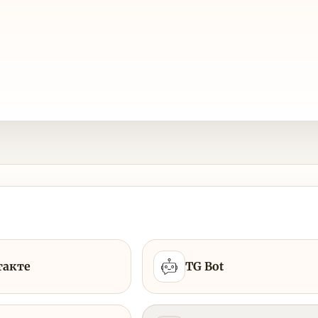
такте
TG Bot