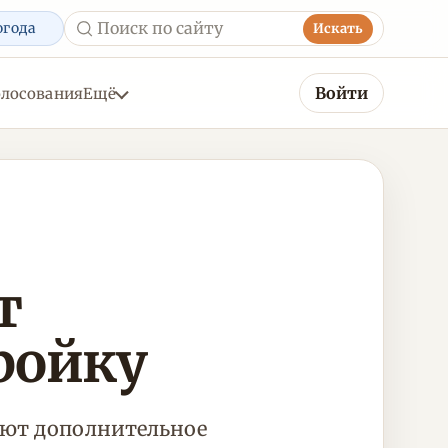
огода
Искать
Войти
олосования
Ещё
т
ройку
яют дополнительное