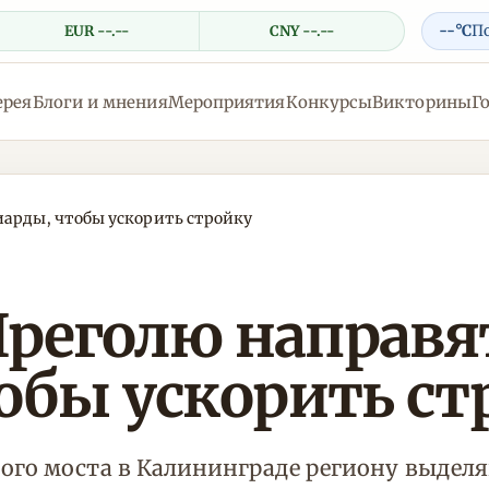
--°C
П
EUR --.--
CNY --.--
ерея
Блоги и мнения
Мероприятия
Конкурсы
Викторины
Г
иарды, чтобы ускорить стройку
Преголю направя
обы ускорить ст
ного моста в Калининграде региону выдел