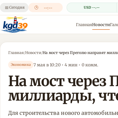
📅
Сегодня
🕒
USD --.--
--:--
Главная
Новости
Гал
Главная
/
Новости
/
На мост через Преголю направят милл
7 мая в 10:20 • 4 мин • 0 комм.
Экономика
На мост через 
миллиарды, чт
Для строительства нового автомобиль