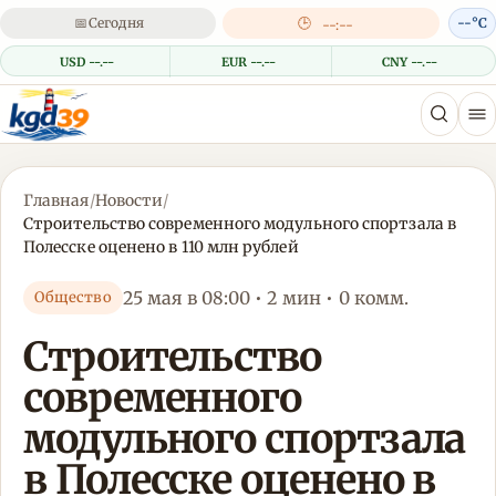
📅
Сегодня
🕒
--°C
--:--
USD --.--
EUR --.--
CNY --.--
Главная
/
Новости
/
Строительство современного модульного спортзала в
Полесске оценено в 110 млн рублей
25 мая в 08:00 • 2 мин • 0 комм.
Общество
Строительство
современного
модульного спортзала
в Полесске оценено в