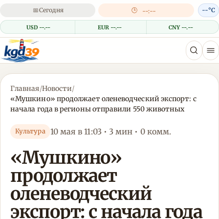
📅
Сегодня
🕒
--°C
--:--
USD --.--
EUR --.--
CNY --.--
Главная
/
Новости
/
«Мушкино» продолжает оленеводческий экспорт: с
начала года в регионы отправили 550 животных
10 мая в 11:03 • 3 мин • 0 комм.
Культура
«Мушкино»
продолжает
оленеводческий
экспорт: с начала года