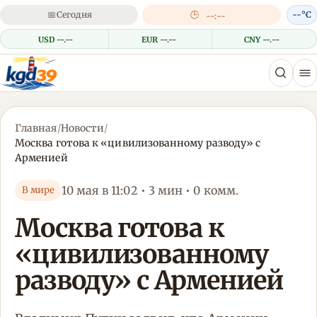
📅
Сегодня
🕒
--°C
--:--
USD --.--
EUR --.--
CNY --.--
Главная
/
Новости
/
Москва готова к «цивилизованному разводу» с
Арменией
10 мая в 11:02 • 3 мин • 0 комм.
В мире
Москва готова к
«цивилизованному
разводу» с Арменией