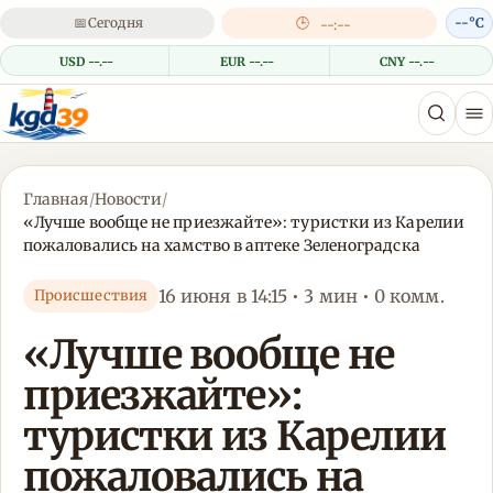
📅
Сегодня
🕒
--°C
--:--
USD --.--
EUR --.--
CNY --.--
Главная
/
Новости
/
«Лучше вообще не приезжайте»: туристки из Карелии
пожаловались на хамство в аптеке Зеленоградска
16 июня в 14:15 • 3 мин • 0 комм.
Происшествия
«Лучше вообще не
приезжайте»:
туристки из Карелии
пожаловались на