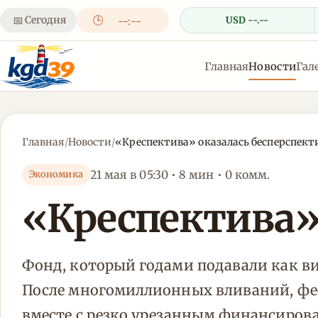
📅
Сегодня
🕒
USD --.--
--:--
Главная
Новости
Гал
Главная
/
Новости
/
«Креспектива» оказалась бесперспек
21 мая в 05:30 • 8 мин • 0 комм.
Экономика
«Креспектива»
Фонд, который годами подавали как в
После многомиллионных вливаний, фес
вместе с резко урезанным финансиро