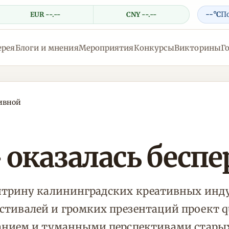
--°C
П
EUR --.--
CNY --.--
ерея
Блоги и мнения
Мероприятия
Конкурсы
Викторины
Г
тивной
 оказалась бесп
итрину калининградских креативных инду
тивалей и громких презентаций проект q
ванием и туманными перспективами стары