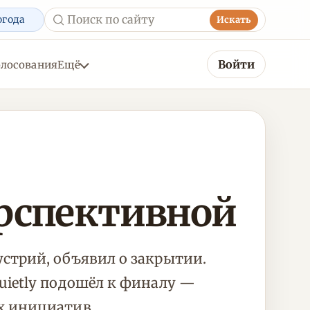
огода
Искать
Войти
олосования
Ещё
ерспективной
стрий, объявил о закрытии.
uietly подошёл к финалу —
х инициатив.