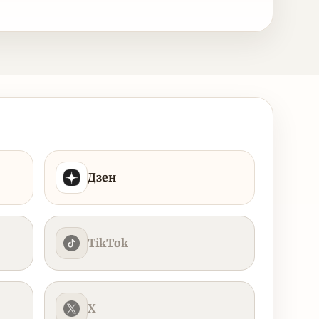
Дзен
TikTok
X