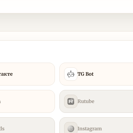
такте
TG Bot
а
Rutube
ds
Instagram