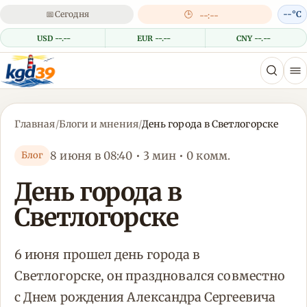
📅
Сегодня
🕒
--°C
--:--
USD --.--
EUR --.--
CNY --.--
Главная
/
Блоги и мнения
/
День города в Светлогорске
8 июня в 08:40 • 3 мин • 0 комм.
Блог
День города в
Светлогорске
6 июня прошел день города в
Светлогорске, он праздновался совместно
с Днем рождения Александра Сергеевича