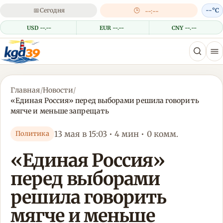
📅
Сегодня
🕒
--°C
--:--
USD --.--
EUR --.--
CNY --.--
Главная
/
Новости
/
«Единая Россия» перед выборами решила говорить
мягче и меньше запрещать
13 мая в 15:03 • 4 мин • 0 комм.
Политика
«Единая Россия»
перед выборами
решила говорить
мягче и меньше