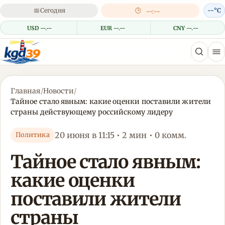
📅
Сегодня
🕒
--°C
--:--
USD --.--
EUR --.--
CNY --.--
Главная
/
Новости
/
Тайное стало явным: какие оценки поставили жители
страны действующему российскому лидеру
20 июня в 11:15 • 2 мин • 0 комм.
Политика
Тайное стало явным:
какие оценки
поставили жители
страны