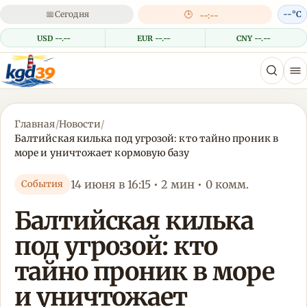
📅
Сегодня
🕒
--°C
--:--
USD --.--
EUR --.--
CNY --.--
Главная
/
Новости
/
Балтийская килька под угрозой: кто тайно проник в
море и уничтожает кормовую базу
14 июня в 16:15 • 2 мин • 0 комм.
События
Балтийская килька
под угрозой: кто
тайно проник в море
и уничтожает