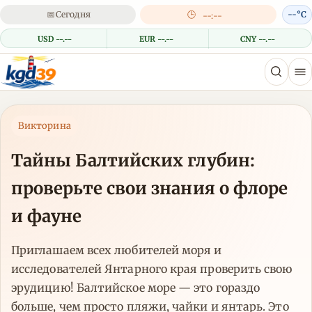
📅
Сегодня
🕒
--°C
--:--
USD --.--
EUR --.--
CNY --.--
Викторина
Тайны Балтийских глубин:
проверьте свои знания о флоре
и фауне
Приглашаем всех любителей моря и
исследователей Янтарного края проверить свою
эрудицию! Балтийское море — это гораздо
больше, чем просто пляжи, чайки и янтарь. Это